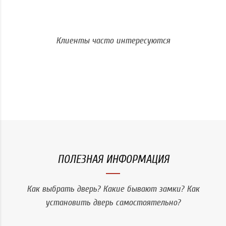
Клиенты часто интересуются
Белые
двери
Перейти
С замками
SECUREMME
1,9 мм
стали
Перейти
Перейти
ПОЛЕЗНАЯ ИНФОРМАЦИЯ
Как выбрать дверь? Какие бывают замки? Как
установить дверь самостоятельно?