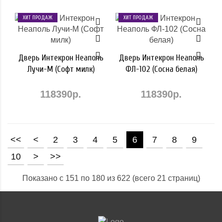
ХИТ ПРОДАЖ
ХИТ ПРОДАЖ
Дверь Интекрон Неаполь
Дверь Интекрон Неаполь
Лучи-М (Софт милк)
ФЛ-102 (Сосна белая)
118390р.
118390р.
<<
<
2
3
4
5
6
7
8
9
10
>
>>
Показано с 151 по 180 из 622 (всего 21 страниц)