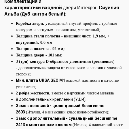
Комплектация и
характеристики входной
двери Интекрон
Сиуилия
Альба (Дуб кантри белый):
Коробка двери:
утолщенный гнутый профиль с тройным
контуром и загнутым наличником, утепленный;
Толщина стали полотна - внешний лист: 1,9 мм, +
внутренний: 0,6 мм
;
Толщина полотна - 92 мм;
Толщина двери - 101
мм;
3 (три) контура D-образного уплотнения (резиновые)
-
дополнительная защита от сквозняков и запахов с уличной
стороны;
Мин. плита URSA GEO М1
высокой плотности в качестве
утеплителя;
;
2 ребра жесткости,
вместе с наружным листом металла
8 дополнительных креплений (УШИ);
Замок основной - цилиндровый
Securemme
2603
(Италия, 4 наивысший класс взломостойкости);
Замок дополнительный
- сувальдный
Securemme
2413 с монтажным ключом
(Италия, 4 наивысший класс