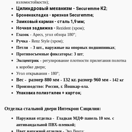
взломостойкости);
Цилиндровый механизм -
К2
;
Securemme
Броненакладка - врезная
Securemme;
Замковый карман - сталь 1,9 мм;
Ночная задвижка -
Rezident (хром);
Глазок
- Apecs, угол обзора 180°;
Ручка
- Renz Style (хром);
Петли - 3 шт., наружные на опорных подшипниках
;
Противосъемные фиксаторы: 3 шт
;
Эксцентрик -
регулирование плотности прилегания полотна
к коробке двери;
Угол открывания - 180°
;
Вес - размер 880 мм - 132 кг. размер 960 мм -
142 кг
Производство: Россия, г. Йошкар-ола.
Упаковка полиэтилен + картон;
Отделка стальной
двери
Интекрон
Сицилия:
Наружная отделка
- Гладкая МДФ панель 10 мм. с
антивандальной ПВХ-пленкой;
Цвет наружной отделки
- Эко Венге;