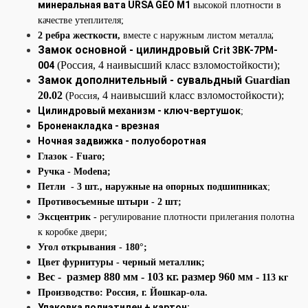
минеральная вата URSA GEO М1
высокой плотности в
качестве утеплителя;
;
2 ребра жесткости,
вместе с наружным листом металла
Замок основной - цилиндровый
Crit 3BK-7PM-
(Россия, 4 наивысший класс взломостойкости);
004
Замок дополнительный - сувальдный
Guardian
20.02
(
,
4 наивысший класс взломостойкости);
Россия
Цилиндровый механизм - ключ-вертушок
;
Броненакладка - врезная
Ночная задвижка - полуоборотная
Глазок
- Fuaro
;
Ручка
- Modena;
Петли - 3 шт., наружные на опорных подшипниках
;
Противосъемные штыри
- 2 шт;
Эксцентрик -
регулирование плотности прилегания полотна
к коробке двери;
Угол открывания - 180°;
Цвет фурнитуры - черный металлик;
Вес - размер 880 мм - 103 кг. размер 960 мм -
113 кг
Производство: Россия
,
г. Йошкар-ола.
Упаковка полиэтилен + картон;