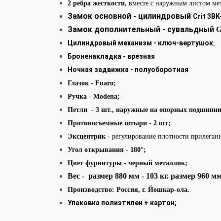
2 ребра жесткости,
вместе с наружным листом ме
Замок основной - цилиндровый
Crit 3B
Замок дополнительный - сувальдный
G
Цилиндровый механизм - ключ-вертушок
;
Броненакладка - врезная
Ночная задвижка - полуоборотная
Глазок
- Fuaro
;
Ручка
- Modena;
Петли - 3 шт., наружные на опорных подшипн
Противосъемные штыри
- 2 шт;
Эксцентрик -
регулирование плотности прилегани
Угол открывания - 180°;
Цвет фурнитуры - черный металлик;
Вес - размер 880 мм - 103 кг. размер 960 м
Производство: Россия
,
г. Йошкар-ола.
Упаковка полиэтилен + картон;