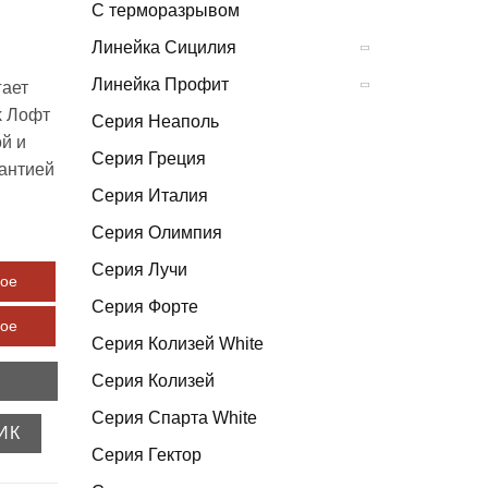
С терморазрывом
Линейка Сицилия
Линейка Профит
гает
k Лофт
Серия Неаполь
ой и
Серия Греция
рантией
Серия Италия
Серия Олимпия
Серия Лучи
вое
Серия Форте
вое
Серия Колизей White
Серия Колизей
Серия Спарта White
ИК
Серия Гектор