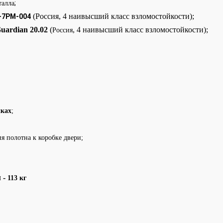
;
талла
(Россия, 4 наивысший класс взломостойкости);
K-7PM-004
uardian 20.02
(
,
4 наивысший класс взломостойкости);
Россия
иках
;
я полотна к коробке двери;
м -
113 кг