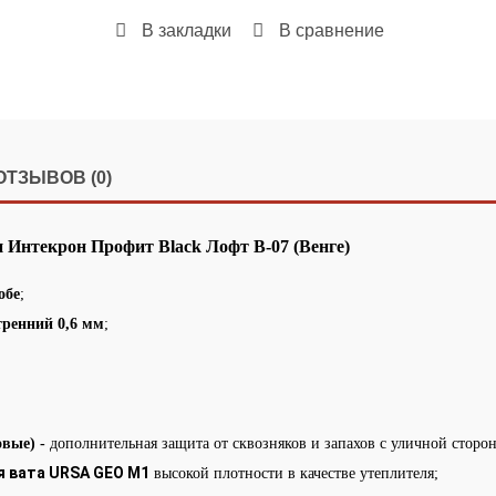
В закладки
В сравнение
ОТЗЫВОВ (0)
 Интекрон Профит Black Лофт В-07 (Венге)
обе
;
тренний 0,6 мм
;
овые) -
дополнительная защита от сквозняков и запахов с уличной сторо
я вата URSA GEO М1
высокой плотности в качестве утеплителя;