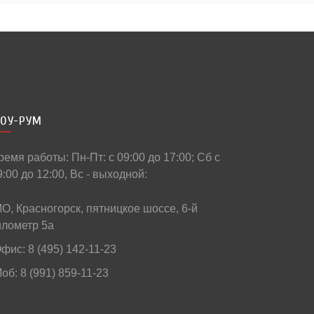
ОУ-РУМ
ремя работы: Пн-Пт: c 09:00 до 17:00; Сб с
9:00 до 12:00, Вс - выходной:
О, Красногорск, пятницкое шоссе, 6-й
илометр 5а
фис: 8 (495) 142-11-23
об: 8 (991) 859-11-23