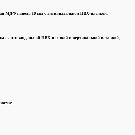
ная МДФ панель 10 мм с антивнадальной ПВХ-пленкой
;
мм с антивандальной ПВХ-пленкой и вертикальной вставкой
;
роема: