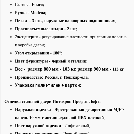
Глазок
- Fuaro
;
Ручка
- Modena;
Петли - 3 шт., наружные на опорных подшипниках
;
Противосъемные штыри
- 2 шт;
Эксцентрик -
регулирование плотности прилегания полотна
к коробке двери;
Угол открывания - 180°;
Цвет фурнитуры - черный металлик;
Вес - размер 880 мм - 103 кг. размер 960 мм -
113 кг
Производство: Россия
,
г. Йошкар-ола.
Упаковка полиэтилен + картон;
Отделка стальной двери Интекрон Профит Лофт:
Наружная отделка
- Фрезерованная декоротивная МДФ
панель 10 мм с антивнадальной ПВХ-пленкой
;
Цвет наружной отделки
- Лофт черный;
;
Покраска конструкции
- Черный шелк