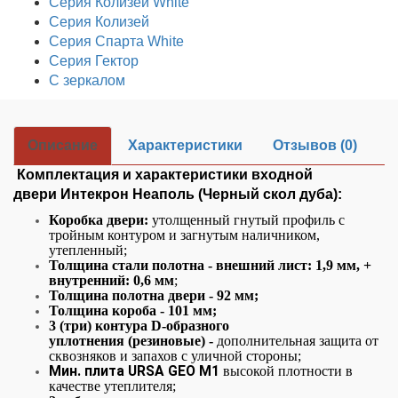
Серия Колизей White
Серия Колизей
Серия Спарта White
Серия Гектор
С зеркалом
Описание
Характеристики
Отзывов (0)
Комплектация и характеристики входной
двери Интекрон Неаполь (Черный скол дуба):
Коробка двери:
утолщенный гнутый профиль с
тройным контуром и загнутым наличником,
утепленный;
Толщина стали полотна - внешний лист: 1,9 мм, +
внутренний: 0,6 мм
;
Толщина полотна двери - 92 мм;
Толщина короба - 101 мм;
3 (три) контура D-образного
уплотнения (резиновые) -
дополнительная защита от
сквозняков и запахов с уличной стороны;
Мин. плита URSA GEO М1
высокой плотности в
качестве утеплителя;