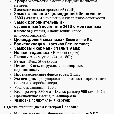
2 ребра жесткости,
вместе с наружным листом
металла
;
8 дополнительных креплений (УШИ);
Замок основной - цилиндровый
Securemme
2603
(Италия, 4 наивысший класс взломостойкости);
Замок дополнительный -
сувальдный
Securemme 2413 с монтажным
ключом
(Италия, 4 наивысший класс
взломостойкости);
Цилиндровый механизм -
К2
;
Securemme
Броненакладка - врезная Securemme;
Замковый карман - сталь 1,9 мм;
Ночная задвижка -
Rezident (хром);
Глазок
- Apecs, угол обзора 180°;
Ручка
- Renz Style (хром);
Петли - 3 шт., наружные на опорных
подшипниках
;
Противосъемные фиксаторы: 3 шт
;
Эксцентрик -
регулирование плотности прилегания
полотна к коробке двери;
Угол открывания - 180°;
Вес - размер 880 мм - 132 кг. размер 960 мм -
142 кг
Производство: Россия, г. Йошкар-ола.
Упаковка полиэтилен + картон;
Неаполь:
Отделка стальной двери Интекрон
Фрезерованная панель МДФ
Наружная отделка
-