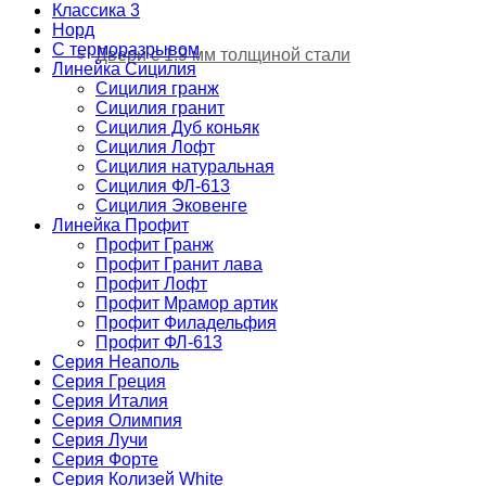
Классика 3
Норд
С терморазрывом
Двери с 1.9 мм толщиной стали
Линейка Сицилия
Сицилия гранж
Сицилия гранит
Сицилия Дуб коньяк
Сицилия Лофт
Сицилия натуральная
Сицилия ФЛ-613
Сицилия Эковенге
Линейка Профит
Профит Гранж
Профит Гранит лава
Профит Лофт
Профит Мрамор артик
Профит Филадельфия
Профит ФЛ-613
Серия Неаполь
Серия Греция
Серия Италия
Серия Олимпия
Серия Лучи
Серия Форте
Серия Колизей White