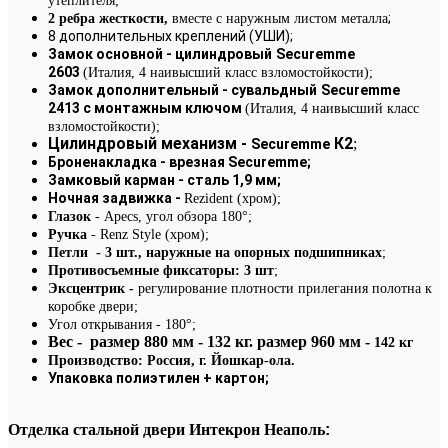
утеплителя;
;
2 ребра жесткости,
вместе с наружным листом металла
8 дополнительных креплений (УШИ);
Замок основной - цилиндровый
Securemme
2603
(Италия, 4 наивысший класс взломостойкости);
Замок дополнительный - сувальдный
Securemme
2413 с монтажным ключом
(Италия, 4 наивысший класс
взломостойкости);
Цилиндровый механизм -
К2
;
Securemme
Броненакладка - врезная Securemme;
Замковый карман - сталь 1,9 мм;
Ночная задвижка -
Rezident (хром);
Глазок
- Apecs, угол обзора 180°;
Ручка
- Renz Style (хром);
Петли - 3 шт., наружные на опорных подшипниках
;
Противосъемные фиксаторы: 3 шт
;
Эксцентрик -
регулирование плотности прилегания полотна к
коробке двери;
Угол открывания - 180°;
Вес - размер 880 мм - 132 кг. размер 960 мм -
142 кг
Производство: Россия, г. Йошкар-ола.
Упаковка полиэтилен + картон;
Отделка стальной двери Интекрон Неаполь
: