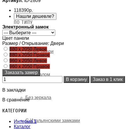
Артикул:
ID-2809
118390р.
Нашли дешевле?
ПО ТИПУ
Электронный замок
Цвет панели
Размер / Открывание: Двери
880 х 2050 Левое
Белые двери
880 х 2050 Правое
960 х 2050 Левое
960 х 2050 Правое
Заказать замер
С зеркалом
В корзину
Заказ в 1 клик
В закладки
Без зеркала
В сравнение
КАТЕГОРИИ
С Итальянскими замками
Интерма 1
Каталог