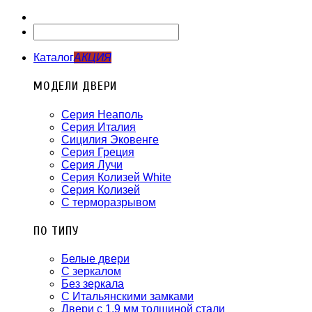
Каталог
АКЦИЯ
МОДЕЛИ ДВЕРИ
Серия Неаполь
Серия Италия
Сицилия Эковенге
Серия Греция
Серия Лучи
Серия Колизей White
Серия Колизей
С терморазрывом
ПО ТИПУ
Белые двери
С зеркалом
Без зеркала
С Итальянскими замками
Двери с 1.9 мм толщиной стали