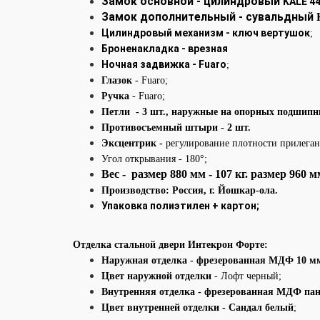
Замок основной - цилиндровый
KALE 4
Замок дополнительный - сувальдный
Цилиндровый механизм - ключ вертушок
;
Броненакладка - врезная
Ночная задвижка - Fuaro
;
Глазок
- Fuaro
;
Ручка
- Fuaro;
Петли - 3 шт., наружные на опорных подшипн
Противосъемный штыри - 2 шт.
Эксцентрик -
регулирование плотности прилеган
Угол открывания - 180°;
Вес - размер 880 мм - 107 кг. размер 960 м
Производство: Россия
,
г. Йошкар-ола.
Упаковка полиэтилен + картон;
Отделка стальной двери Интекрон Форте:
Наружная отделка
- фрезерованная МДФ 10 м
Цвет наружной отделки
- Лофт черный;
Внутренняя отделка -
фрезерованная МДФ пане
Цвет внутренней отделки - Сандал белый
;