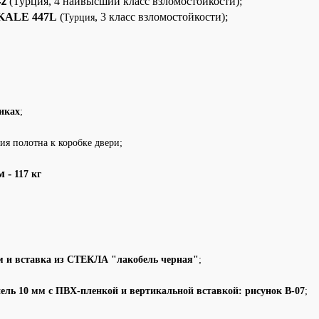
(Турция, 4 наивысший класс взломостойкости);
42
KALE 447L
(
,
3 класс взломостойкости);
Турция
иках
;
ия полотна к коробке двери;
м -
117 кг
м и вставка из СТЕКЛА "лакобель черная"
;
ль 10 мм с ПВХ-пленкой и вертикальной вставкой: рисунок В-07
;