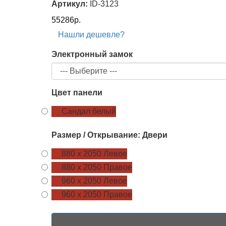
Артикул:
ID-3123
55286р.
Нашли дешевле?
Электронный замок
Цвет панели
Сандал белый
Размер / Открывание: Двери
880 х 2050 Левое
880 х 2050 Правое
960 х 2050 Левое
960 х 2050 Правое