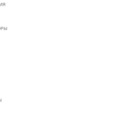
ИЯ
ОРЫ
Ы