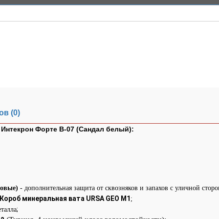
в (0)
Интекрон Форте В-07 (Сандал белый):
новые) -
дополнительная защита от сквозняков и запахов с уличной сторо
 Короб минеральная вата URSA GEO М1
;
;
еталла