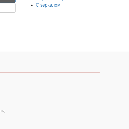
С зеркалом
ны;