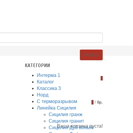
Искать
КАТЕГОРИИ
Интерма 1
0
Каталог
Классика 3
Норд
С терморазрывом
0
/
0р.
Линейка Сицилия
Сицилия гранж
Сицилия гранит
Ваша корзина пуста!
Сицилия Дуб коньяк