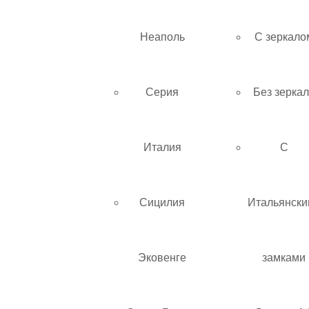
Неаполь
С зеркало
Серия
Без зерка
Италия
С
Сицилия
Итальянски
Эковенге
замками