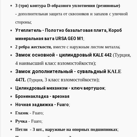
3 (три) контура D-образного уплотнения (резиновые)
-
дополнительная защита от сквозняков и запахов с уличной
стороны;
Утеплитель - Полотно базальтовая плита, Короб
минеральная вата URSA GEO М1
;
;
2 ребра жесткости,
вместе с наружным листом металла
Замок основной - цилиндровый
(Турция,
KALE 442
4 наивысший класс взломостойкости);
Замок дополнительный - сувальдный
KALE
447L
(
,
3 класс взломостойкости);
Турция
Цилиндровый механизм - ключ вертушок
;
Броненакладка - врезная
Ночная задвижка - Fuaro
;
Глазок
- Fuaro
;
Ручка
- Fuaro;
Петли - 3 шт., наружные на опорных подшипниках
;