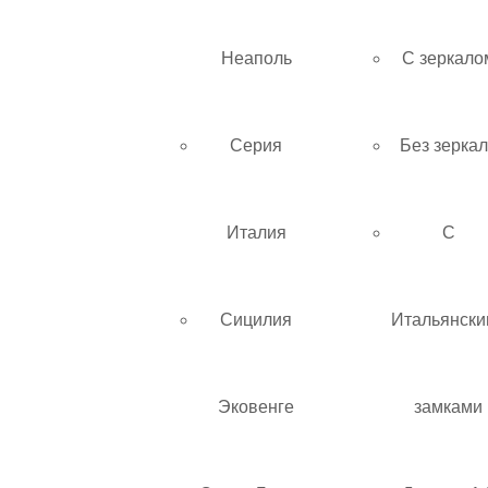
Неаполь
С зеркало
Серия
Без зерка
Италия
С
Сицилия
Итальянски
Эковенге
замками