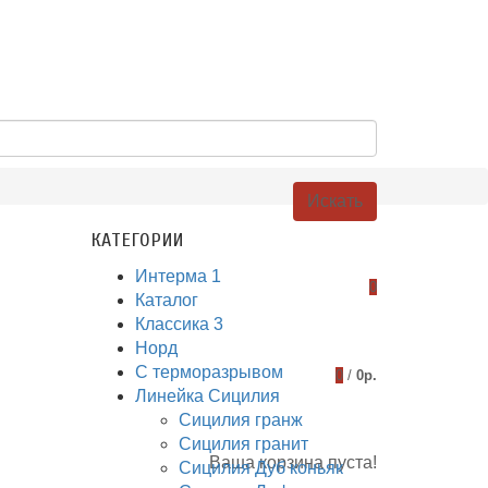
Искать
КАТЕГОРИИ
Интерма 1
0
Каталог
Классика 3
Норд
С терморазрывом
0
/
0р.
Линейка Сицилия
Сицилия гранж
Сицилия гранит
Ваша корзина пуста!
Сицилия Дуб коньяк