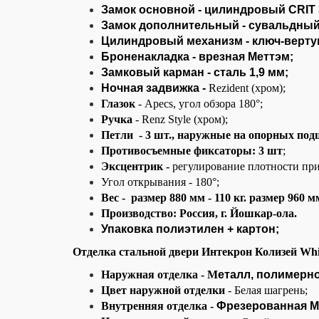
Замок основной - цилиндровый
CRIT
Замок дополнительный - сувальдны
Цилиндровый механизм - ключ-верт
Броненакладка - врезная Меттэм;
Замковый карман - сталь 1,9 мм;
Ночная задвижка -
Rezident (хром);
Глазок
- Apecs, угол обзора 180°;
Ручка
- Renz Style (хром);
Петли - 3 шт., наружные на опорных по
Противосъемные фиксаторы: 3 шт
;
Эксцентрик -
регулирование плотности при
Угол открывания - 180°;
Вес - размер 880 мм - 110 кг. размер 960 м
Производство: Россия, г. Йошкар-ола.
Упаковка полиэтилен + картон;
Отделка стальной двери Интекрон Колизей Whi
Наружная отделка
- М
еталл, полимерно
Цвет наружной отделки
- Белая шагрень;
Внутренняя отделка -
Фрезерованная МД