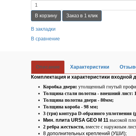
В корзину
Заказ в 1 клик
В закладки
В сравнение
Описание
Характеристики
Отзыво
Комплектация и характеристики входной д
Коробка двери:
утолщенный гнутый профил
Толщина стали полотна - внешний лист: 1
Толщина полотна двери - 80мм;
Толщина короба - 98 мм;
3 (три) контура D-образного уплотнения (
Мин. плита URSA GEO М 11
высокой плот
2 ребра жесткости,
вместе с наружным лис
8 дополнительных креплений (УШИ);