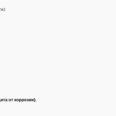
ти);
ита от коррозии)
;