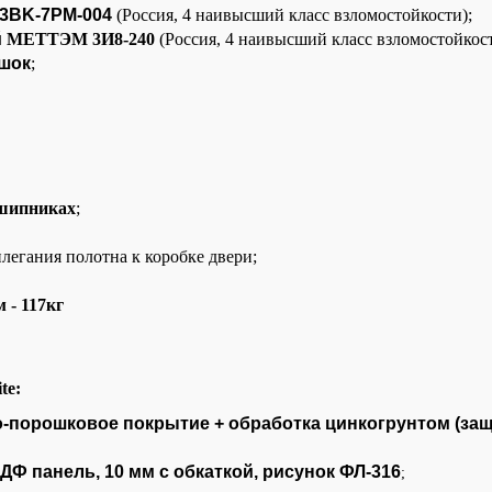
 3BK-7PM-004
(Россия, 4 наивысший класс взломостойкости);
й
МЕТТЭМ 3И8-240
(Россия, 4 наивысший класс взломостойкос
ушок
;
дшипниках
;
легания полотна к коробке двери;
м -
117кг
te:
-порошковое покрытие + обработка цинкогрунтом (защ
Ф панель, 10 мм с обкаткой, рисунок ФЛ-316
;