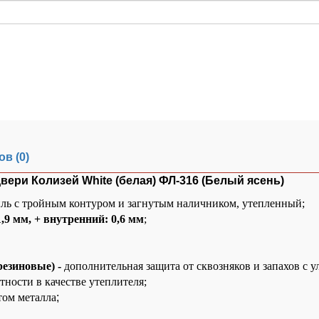
в (0)
вери Колизей White (белая) ФЛ-316 (Белый ясень)
ь с тройным контуром и загнутым наличником, утепленный;
,9 мм, + внутренний: 0,6 мм
;
резиновые) -
дополнительная защита от сквозняков и запахов с 
ности в качестве утеплителя;
том металла
;