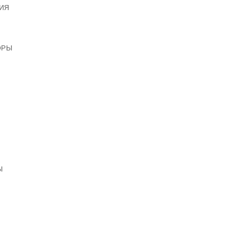
ИЯ
ОРЫ
Ы