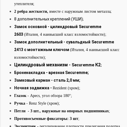
утеплителя;
;
2 ребра жесткости,
вместе с наружным листом металла
8 дополнительных креплений (УШИ);
Замок основной - цилиндровый
Securemme
2603
(Италия, 4 наивысший класс взломостойкости);
Замок дополнительный - сувальдный
Securemme
2413 с монтажным ключом
(Италия, 4 наивысший класс
взломостойкости);
Цилиндровый механизм -
К2
;
Securemme
Броненакладка - врезная Securemme;
Замковый карман - сталь 2,0 мм;
Ночная задвижка -
Rezident (хром);
Глазок
- Apecs, угол обзора 180°;
Ручка
- Renz Style (хром);
Петли - 3 шт., наружные на опорных подшипниках
;
Противосъемные фиксаторы: 3 шт
;
Эксцентрик -
регулирование плотности прилегания полотна