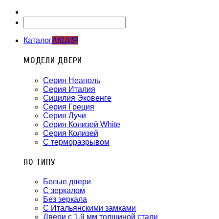
Каталог
АКЦИЯ
МОДЕЛИ ДВЕРИ
Серия Неаполь
Серия Италия
Сицилия Эковенге
Серия Греция
Серия Лучи
Серия Колизей White
Серия Колизей
С терморазрывом
ПО ТИПУ
Белые двери
С зеркалом
Без зеркала
С Итальянскими замками
Двери с 1.9 мм толщиной стали