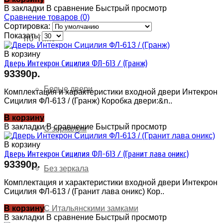
В закладки
В сравнение
Быстрый просмотр
Сравнение товаров (0)
Сортировка:
Показать:
ПО ТИПУ
В корзину
Дверь Интекрон Сицилия ФЛ-613 / (Гранж)
93390р.
Белые двери
Комплектация и характеристики входной двери Интекрон
Сицилия ФЛ-613 / (Гранж) Коробка двери:&n..
В корзину
В закладки
В сравнение
Быстрый просмотр
С зеркалом
В корзину
Дверь Интекрон Сицилия ФЛ-613 / (Гранит лава оникс)
93390р.
Без зеркала
Комплектация и характеристики входной двери Интекрон
Сицилия ФЛ-613 / (Гранит лава оникс) Кор..
С Итальянскими замками
В корзину
В закладки
В сравнение
Быстрый просмотр