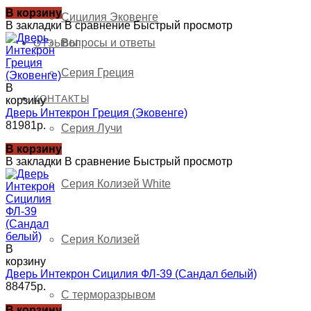
В корзину
Сицилия Эковенге
В закладки
В сравнение
Быстрый просмотр
Вопросы и ответы
ОТЗЫВЫ
Серия Греция
В
КОНТАКТЫ
корзину
Дверь Интекрон Греция (Эковенге)
81981р.
Серия Лучи
В корзину
В закладки
В сравнение
Быстрый просмотр
Серия Колизей White
Серия Колизей
В
корзину
Дверь Интекрон Сицилия ФЛ-39 (Сандал белый)
88475р.
С терморазрывом
В корзину