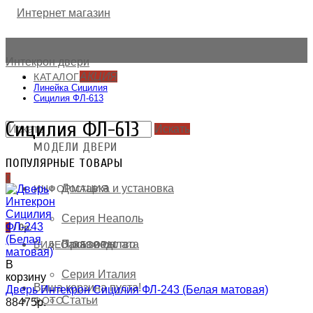
АКЦИЯ
КАТАЛОГ
Линейка Сицилия
Сицилия ФЛ-613
Сицилия ФЛ-613
Искать
СМЕТА И ОПЛАТА
МОДЕЛИ ДВЕРИ
ПОПУЛЯРНЫЕ ТОВАРЫ
0
Доставка и установка
ИНФОРМАЦИЯ
Серия Неаполь
0
/
0р.
Заказ и оплата
Производство
ВИДЕО ОБЗОРЫ
В
Серия Италия
корзину
Ваша корзина пуста!
Дверь Интекрон Сицилия ФЛ-243 (Белая матовая)
Статьи
ФОТО
88475р.