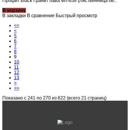
Профит Black Гранит лава ФЛ-638 (Лиственница бе..
В корзину
В закладки
В сравнение
Быстрый просмотр
<<
<
5
6
7
8
9
10
11
12
13
>
>>
Показано с 241 по 270 из 622 (всего 21 страниц)