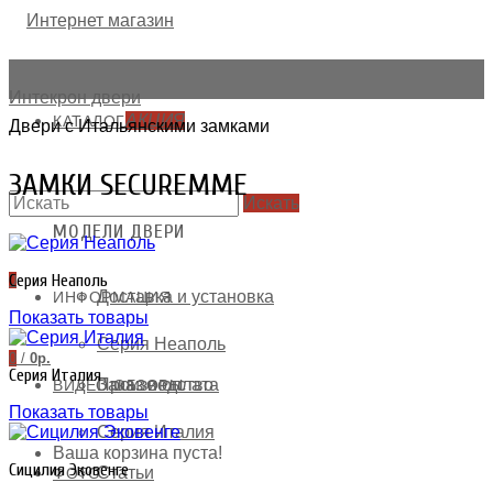
АКЦИЯ
КАТАЛОГ
Двери с Итальянскими замками
ЗАМКИ SECUREMME
Искать
СМЕТА И ОПЛАТА
МОДЕЛИ ДВЕРИ
Серия Неаполь
0
Доставка и установка
ИНФОРМАЦИЯ
Показать товары
Серия Неаполь
0
/
0р.
Серия Италия
Заказ и оплата
Производство
ВИДЕО ОБЗОРЫ
Показать товары
Серия Италия
Ваша корзина пуста!
Сицилия Эковенге
Статьи
ФОТО