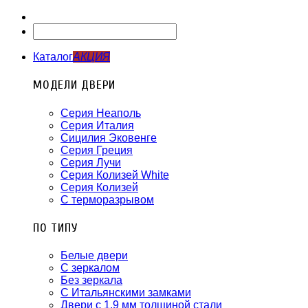
Каталог
АКЦИЯ
МОДЕЛИ ДВЕРИ
Серия Неаполь
Серия Италия
Сицилия Эковенге
Серия Греция
Серия Лучи
Серия Колизей White
Серия Колизей
С терморазрывом
ПО ТИПУ
Белые двери
С зеркалом
Без зеркала
С Итальянскими замками
Двери с 1.9 мм толщиной стали