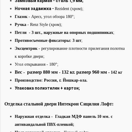
Замковый карман - сталь 1,9 мм;
Ночная задвижка -
Rezident (хром);
Глазок
- Apecs, угол обзора 180°;
Ручка
- Renz Style (хром);
Петли - 3 шт., наружные на опорных подшипниках
;
Противосъемные фиксаторы: 3 шт
;
Эксцентрик -
регулирование плотности прилегания полотна
к коробке двери;
Угол открывания - 180°
;
Вес - размер 880 мм - 132 кг. размер 960 мм -
142 кг
Производство: Россия, г. Йошкар-ола.
Упаковка полиэтилен + картон;
Отделка стальной
двери
Интекрон
Сицилия Лофт:
Наружная отделка
- Гладкая МДФ панель 10 мм. с
антивандальной ПВХ-пленкой;