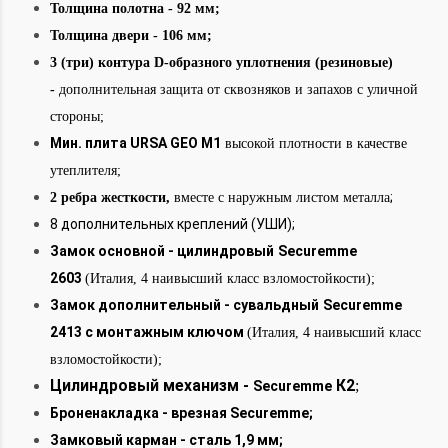
Толщина полотна - 92 мм;
Толщина двери - 106
мм;
3 (три) контура D-образного уплотнения (резиновые)
-
дополнительная защита от сквозняков и запахов с уличной
стороны;
Мин. плита URSA GEO М1
высокой плотности в качестве
утеплителя;
;
2 ребра жесткости,
вместе с наружным листом металла
8 дополнительных креплений (УШИ);
Замок основной - цилиндровый
Securemme
2603
(Италия, 4 наивысший класс взломостойкости);
Замок дополнительный
- сувальдный
Securemme
2413 с монтажным ключом
(Италия, 4 наивысший класс
взломостойкости);
Цилиндровый механизм -
К2
;
Securemme
Броненакладка - врезная
Securemme;
Замковый карман - сталь 1,9 мм;