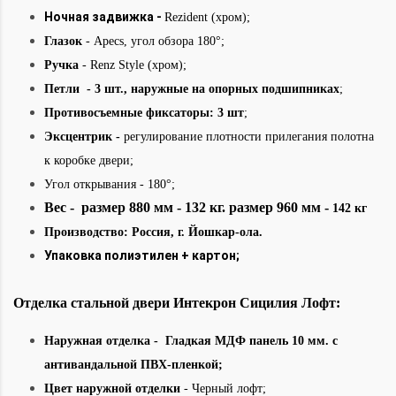
Ночная задвижка -
Rezident (хром);
Глазок
- Apecs, угол обзора 180°;
Ручка
- Renz Style (хром);
Петли - 3 шт., наружные на опорных подшипниках
;
Противосъемные фиксаторы: 3 шт
;
Эксцентрик -
регулирование плотности прилегания полотна
к коробке двери;
Угол открывания - 180°
;
Вес - размер 880 мм - 132 кг. размер 960 мм -
142 кг
Производство: Россия, г. Йошкар-ола.
Упаковка полиэтилен + картон;
Отделка стальной
двери
Интекрон
Сицилия Лофт:
Наружная отделка
- Гладкая МДФ панель 10 мм. с
антивандальной ПВХ-пленкой;
Цвет наружной отделки
- Черный лофт;