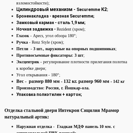
взломостойкости);
Цилиндровый механизм -
К2
;
Securemme
Броненакладка - врезная
Securemme;
Замковый карман - сталь 1,9 мм;
Ночная задвижка -
Rezident (хром);
Глазок
- Apecs, угол обзора 180°;
Ручка
- Renz Style (хром);
Петли - 3 шт., наружные на опорных подшипниках
;
Противосъемные фиксаторы: 3 шт
;
Эксцентрик -
регулирование плотности прилегания полотна
к коробке двери;
Угол открывания - 180°
;
Вес - размер 880 мм - 132 кг. размер 960 мм -
142 кг
Производство: Россия, г. Йошкар-ола.
Упаковка полиэтилен + картон;
Отделка стальной
двери
Интекрон
Сицилия Мрамор
натуральный артик:
Наружная отделка
- Гладкая МДФ панель 10 мм. с