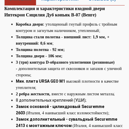
Комплектация и характеристики входной двери
Интекрон Сицилия Дуб коньяк В-07 (Венге)
Коробка двери:
утолщенный гнутый профиль с тройным
контуром и загнутым наличником, утепленный;
Толщина стали полотна - внешний лист: 1,9 мм, +
внутренний: 0,6 мм
;
Толщина полотна - 92 мм;
Толщина двери - 106
мм;
3 (три) контура D-образного уплотнения (резиновые)
-
дополнительная защита от сквозняков и запахов с уличной
стороны;
Мин. плита URSA GEO М1
высокой плотности в качестве
утеплителя;
;
2 ребра жесткости,
вместе с наружным листом металла
8 дополнительных креплений (УШИ);
Замок основной - цилиндровый
Securemme
2603
(Италия, 4 наивысший класс взломостойкости);
Замок дополнительный
- сувальдный
Securemme
2413 с монтажным ключом
(Италия, 4 наивысший класс