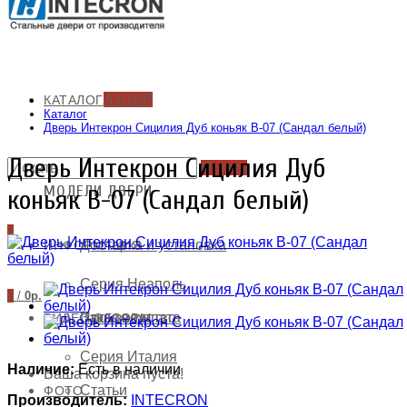
АКЦИЯ
КАТАЛОГ
Каталог
Дверь Интекрон Сицилия Дуб коньяк В-07 (Сандал белый)
Дверь Интекрон Сицилия Дуб
Искать
СМЕТА И ОПЛАТА
МОДЕЛИ ДВЕРИ
коньяк В-07 (Сандал белый)
0
Доставка и установка
ИНФОРМАЦИЯ
Серия Неаполь
0
/
0р.
Заказ и оплата
Производство
ВИДЕО ОБЗОРЫ
Серия Италия
Наличие:
Есть в наличии
Ваша корзина пуста!
Статьи
ФОТО
Производитель:
INTECRON