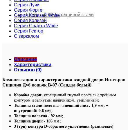
Серия Лучи
Серия Форте
Двери с 1.9 мм толщиной стали
Серия Колизей White
Серия Колизей
Серия Спарта White
Серия Гектор
С зеркалом
Описание
Характеристики
Отзывов (0)
Комплектация и характеристики входной двери Интекрон
Сицилия Дуб коньяк В-07 (Сандал белый)
Коробка двери:
утолщенный гнутый профиль с тройным
контуром и загнутым наличником, утепленный;
Толщина стали полотна - внешний лист: 1,9 мм, +
внутренний: 0,6 мм
;
Толщина полотна - 92 мм;
Толщина двери - 106
мм;
3 (три) контура D-образного уплотнения (резиновые)