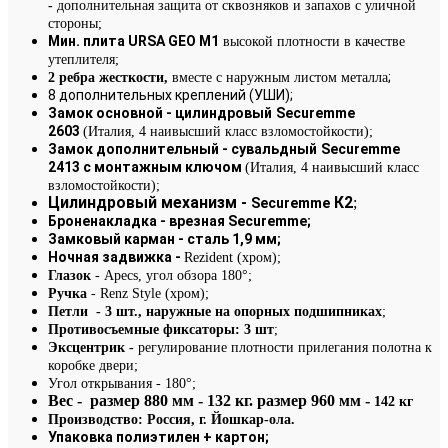
-
дополнительная защита от сквозняков и запахов с уличной
стороны;
Мин. плита URSA GEO М1
высокой плотности в качестве
утеплителя;
;
2 ребра жесткости,
вместе с наружным листом металла
8 дополнительных креплений (УШИ);
Замок основной - цилиндровый
Securemme
2603
(Италия, 4 наивысший класс взломостойкости);
Замок дополнительный
- сувальдный
Securemme
2413 с монтажным ключом
(Италия, 4 наивысший класс
взломостойкости);
Цилиндровый механизм -
К2
;
Securemme
Броненакладка - врезная
Securemme;
Замковый карман - сталь 1,9 мм;
Ночная задвижка -
Rezident (хром);
Глазок
- Apecs, угол обзора 180°;
Ручка
- Renz Style (хром);
Петли - 3 шт., наружные на опорных подшипниках
;
Противосъемные фиксаторы: 3 шт
;
Эксцентрик -
регулирование плотности прилегания полотна к
коробке двери;
Угол открывания - 180°
;
Вес - размер 880 мм - 132 кг. размер 960 мм -
142 кг
Производство: Россия, г. Йошкар-ола.
Упаковка полиэтилен + картон;