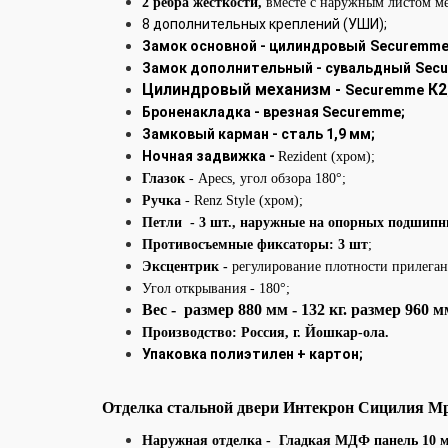
2 ребра жесткости,
вместе с наружным листом м
8 дополнительных креплений (УШИ);
Замок основной - цилиндровый
Securemme
Замок дополнительный
- сувальдный
Sec
Цилиндровый механизм -
К2
Securemme
Броненакладка - врезная
Securemme;
Замковый карман - сталь 1,9 мм;
Ночная задвижка -
Rezident (хром);
Глазок
- Apecs, угол обзора 180°;
Ручка
- Renz Style (хром);
Петли - 3 шт., наружные на опорных подшипн
Противосъемные фиксаторы: 3 шт
;
Эксцентрик -
регулирование плотности прилеган
Угол открывания - 180°
;
Вес - размер 880 мм - 132 кг. размер 960 м
Производство: Россия, г. Йошкар-ола.
Упаковка полиэтилен + картон;
Отделка стальной
двери
Интекрон
Сицилия Мр
Наружная отделка
- Гладкая МДФ панель 10 м