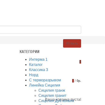
Искать
КАТЕГОРИИ
Интерма 1
0
Каталог
Классика 3
Норд
С терморазрывом
0
/
0р.
Линейка Сицилия
Сицилия гранж
Сицилия гранит
Ваша корзина пуста!
Сицилия Дуб коньяк