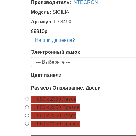
Производитель:
INTECRON
Модель:
SICILIA
Артикул:
ID-3490
89910р.
Нашли дешевле?
Электронный замок
Цвет панели
Размер / Открывание: Двери
880 х 2050 Левое
880 х 2050 Правое
960 х 2050 Левое
960 х 2050 Правое