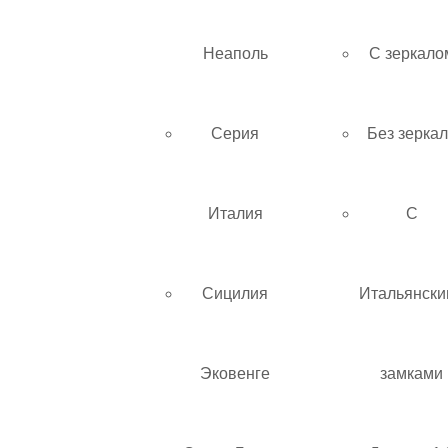
Неаполь
С зеркало
Серия
Без зерка
Италия
С
Сицилия
Итальянски
Эковенге
замками