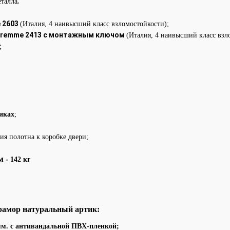
;
еталла
 2603
(Италия, 4 наивысший класс взломостойкости);
uremme 2413 с монтажным ключом
(Италия, 4 наивысший класс взл
;
иках
;
ия полотна к коробке двери;
м -
142 кг
амор натуральный артик:
м. с антивандальной ПВХ-пленкой;