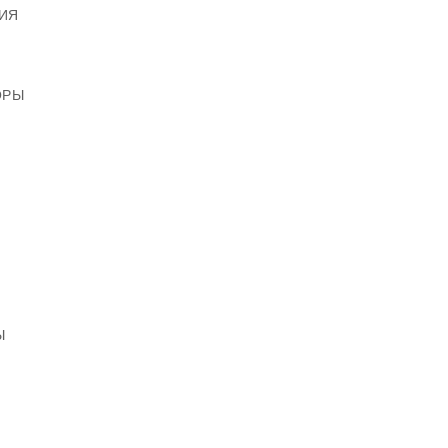
ИЯ
ОРЫ
Ы