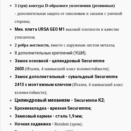
3 (три) контура D-образного уплотнения (резиновые)
-
дополнительная защита от сквозняков и запахов с уличной
стороны;
Мин. плита URSA GEO М1
высокой плотности в качестве
утеплителя;
;
2 ребра жесткости,
вместе с наружным листом металла
8 дополнительных креплений (УШИ);
Замок основной - цилиндровый
Securemme
2603
(Италия, 4 наивысший класс взломостойкости);
Замок дополнительный
- сувальдный
Securemme
2413 с монтажным ключом
(Италия, 4 наивысший класс
взломостойкости);
Цилиндровый механизм -
К2
;
Securemme
Броненакладка - врезная
Securemme;
Замковый карман - сталь 1,9 мм;
Ночная задвижка -
Rezident (хром);