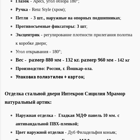
Глазок
- Apecs, угол обзора 180°;
Ручка
- Renz Style (хром);
Петли - 3 шт., наружные на опорных подшипниках
;
Противосъемные фиксаторы: 3 шт
;
Эксцентрик -
регулирование плотности прилегания полотна
к коробке двери;
Угол открывания - 180°
;
Вес - размер 880 мм - 132 кг. размер 960 мм -
142 кг
Производство: Россия, г. Йошкар-ола.
Упаковка полиэтилен + картон;
Отделка стальной
двери
Интекрон
Сицилия Мрамор
натуральный артик:
Наружная отделка
- Гладкая МДФ панель 10 мм. с
антивандальной ПВХ-пленкой;
Цвет наружной отделки
- Дуб Филадельфия коньяк;