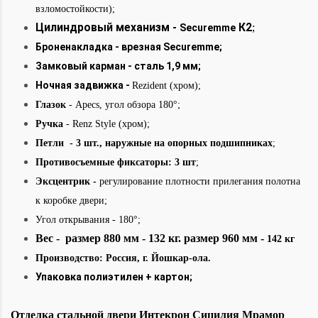
взломостойкости);
Цилиндровый механизм -
К2
;
Securemme
Броненакладка - врезная
Securemme;
Замковый карман - сталь 1,9 мм;
Ночная задвижка -
Rezident (хром);
Глазок
- Apecs, угол обзора 180°;
Ручка
- Renz Style (хром);
Петли - 3 шт., наружные на опорных подшипниках
;
Противосъемные фиксаторы: 3 шт
;
Эксцентрик -
регулирование плотности прилегания полотна
к коробке двери;
Угол открывания - 180°
;
Вес - размер 880 мм - 132 кг. размер 960 мм -
142 кг
Производство: Россия, г. Йошкар-ола.
Упаковка полиэтилен + картон;
Отделка стальной
двери
Интекрон
Сицилия Мрамор