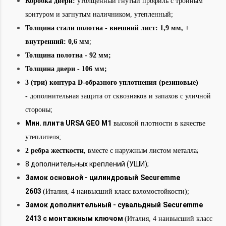
Коробка двери:
утолщенный гнутый профиль с тройным
контуром и загнутым наличником, утепленный;
Толщина стали полотна - внешний лист: 1,9 мм, +
внутренний: 0,6 мм
;
Толщина полотна - 92 мм;
Толщина двери - 106
мм;
3 (три) контура D-образного уплотнения (резиновые)
-
дополнительная защита от сквозняков и запахов с уличной
стороны;
Мин. плита URSA GEO М1
высокой плотности в качестве
утеплителя;
;
2 ребра жесткости,
вместе с наружным листом металла
8 дополнительных креплений (УШИ);
Замок основной - цилиндровый
Securemme
2603
(Италия, 4 наивысший класс взломостойкости);
Замок дополнительный
- сувальдный
Securemme
2413 с монтажным ключом
(Италия, 4 наивысший класс