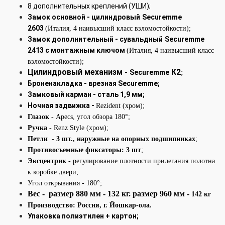
8 дополнительных креплений (УШИ);
Замок основной - цилиндровый
Securemme
2603
(Италия, 4 наивысший класс взломостойкости);
Замок дополнительный
- сувальдный
Securemme
2413 с монтажным ключом
(Италия, 4 наивысший класс
взломостойкости);
Цилиндровый механизм -
К2
;
Securemme
Броненакладка - врезная
Securemme;
Замковый карман - сталь 1,9 мм;
Ночная задвижка -
Rezident (хром);
Глазок
- Apecs, угол обзора 180°;
Ручка
- Renz Style (хром);
Петли - 3 шт., наружные на опорных подшипниках
;
Противосъемные фиксаторы: 3 шт
;
Эксцентрик -
регулирование плотности прилегания полотна
к коробке двери;
Угол открывания - 180°
;
Вес - размер 880 мм - 132 кг. размер 960 мм -
142 кг
Производство: Россия, г. Йошкар-ола.
Упаковка полиэтилен + картон;