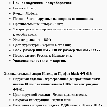
Ночная задвижка - полуоборотная
Глазок
- Fuaro
;
Ручка
- Modena;
Петли - 3 шт., наружные на опорных подшипниках
;
Противосъемные штыри
- 3 шт;
Эксцентрик -
регулирование плотности прилегания полотна
к коробке двери;
Угол открывания - 180°;
Цвет фурнитуры - черный металлик;
Вес - размер 880 мм - 130 кг. размер 960 мм -
143 кг
Производство: Россия
,
г. Йошкар-ола.
Упаковка полиэтилен + картон;
Отделка стальной двери Интекрон Профит black ФЛ-613:
Наружная отделка
- Фрезерованная декоротивная МДФ
панель 10 мм с антивнадальной ПВХ-пленкой: рисунок
ФЛ-613
;
Цвет наружной отделки
- Черная крашеная эмаль;
;
Покраска конструкции
- Черный шелк
Внутренняя отделка - гладкая МДФ панель 10 мм с ПВХ-