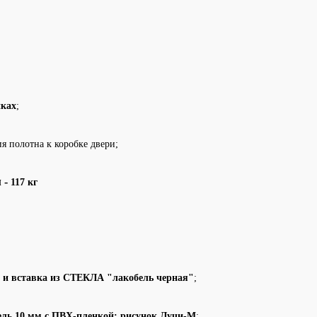
иках
;
я полотна к коробке двери;
м -
117 кг
 и вставка из СТЕКЛА "лакобель черная"
;
ль 10 мм с ПВХ-пленкой: рисунок Лучи-М
;