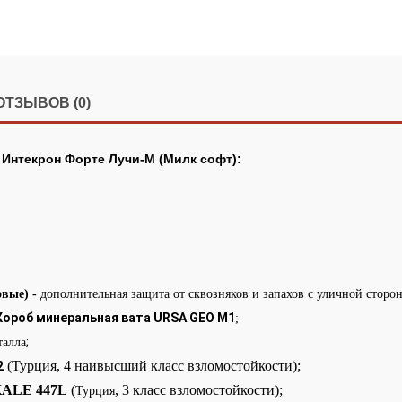
ОТЗЫВОВ (0)
 Интекрон Форте Лучи-М (Милк софт):
овые) -
дополнительная защита от сквозняков и запахов с уличной сторо
Короб минеральная вата URSA GEO М1
;
;
талла
(Турция, 4 наивысший класс взломостойкости);
2
ALE 447L
(
,
3 класс взломостойкости);
Турция