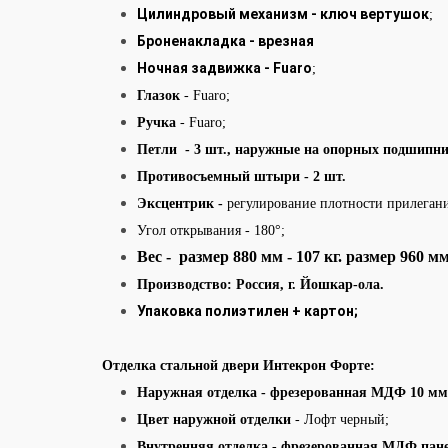
Цилиндровый механизм - ключ вертушок
;
Броненакладка - врезная
Ночная задвижка - Fuaro
;
Глазок
- Fuaro
;
Ручка
- Fuaro;
Петли - 3 шт., наружные на опорных подшипн
Противосъемный штыри - 2 шт.
Эксцентрик -
регулирование плотности прилегани
Угол открывания - 180°;
Вес - размер 880 мм - 107 кг. размер 960 м
Производство: Россия
,
г. Йошкар-ола.
Упаковка полиэтилен + картон;
Отделка стальной двери Интекрон Форте:
Наружная отделка
- фрезерованная МДФ 10 мм
Цвет наружной отделки
- Лофт черный;
Внутренняя отделка -
фрезерованная МДФ пане