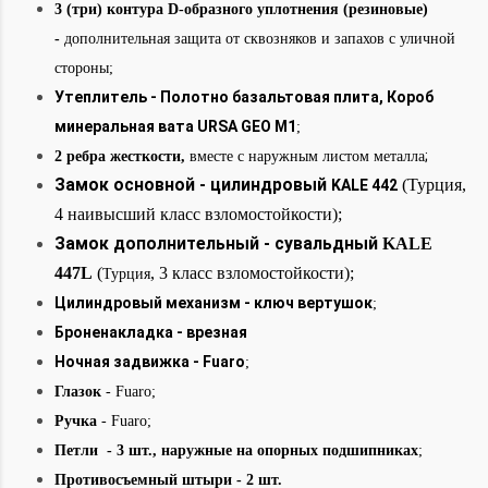
3 (три) контура D-образного уплотнения (резиновые)
-
дополнительная защита от сквозняков и запахов с уличной
стороны;
Утеплитель - Полотно базальтовая плита, Короб
минеральная вата URSA GEO М1
;
;
2 ребра жесткости,
вместе с наружным листом металла
Замок основной - цилиндровый
(Турция,
KALE 442
4 наивысший класс взломостойкости);
Замок дополнительный - сувальдный
KALE
447L
(
,
3 класс взломостойкости);
Турция
Цилиндровый механизм - ключ вертушок
;
Броненакладка - врезная
Ночная задвижка - Fuaro
;
Глазок
- Fuaro
;
Ручка
- Fuaro;
Петли - 3 шт., наружные на опорных подшипниках
;
Противосъемный штыри - 2 шт.