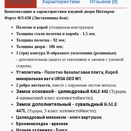
Описание
Характеристики
Отзывов (0)
Комплектация и характеристики входной двери Интекрон
Форте ФЛ-638 (Лиственница беж):
Полотно и короб
утолщенная конструкция
Толщина стали полотна и короба - 1,5 мм
;
Толщина полотна - 92 мм;
Толщина двери - 106 мм;
3 (три) контура D-образного уплотнения (резиновые)
-
дополнительная защита от сквозняков и запахов с уличной
стороны;
Утеплитель - Полотно базальтовая плита, Короб
минеральная вата URSA GEO М1
;
;
2 ребра жесткости,
вместе с наружным листом металла
Замок основной - цилиндровый
(Турция,
KALE 442
4 наивысший класс взломостойкости);
Замок дополнительный - сувальдный
KALE
447L
(
,
3 класс взломостойкости);
Турция
Цилиндровый механизм - ключ вертушок
;
Броненакладка - врезная
Ночная задвижка - Fuaro
;