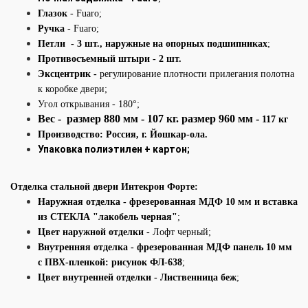
Глазок
- Fuaro
;
Ручка
- Fuaro;
Петли - 3 шт., наружные на опорных подшипниках
;
Противосъемный штыри - 2 шт.
Эксцентрик -
регулирование плотности прилегания полотна
к коробке двери;
Угол открывания - 180°;
Вес - размер 880 мм - 107 кг. размер 960 мм -
117 кг
Производство: Россия
,
г. Йошкар-ола.
Упаковка полиэтилен + картон;
Отделка стальной двери Интекрон Форте:
Наружная отделка
- фрезерованная МДФ 10 мм и вставка
из СТЕКЛА "лакобель черная"
;
Цвет наружной отделки
- Лофт черный;
Внутренняя отделка -
фрезерованная МДФ панель 10 мм
с ПВХ-пленкой: рисунок ФЛ-638
;
Цвет внутренней отделки - Лиственница беж
;